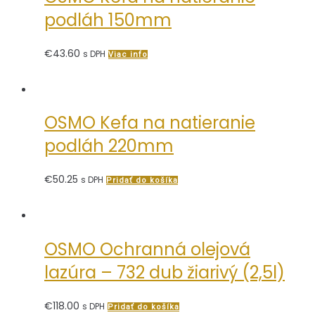
podláh 150mm
€
43.60
s DPH
Viac info
OSMO Kefa na natieranie
podláh 220mm
€
50.25
s DPH
Pridať do košíka
OSMO Ochranná olejová
lazúra – 732 dub žiarivý (2,5l)
€
118.00
s DPH
Pridať do košíka