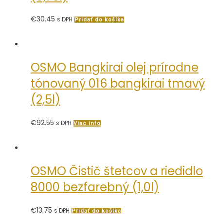
€
30.45
s DPH
Pridať do košíka
OSMO Bangkirai olej prírodne
tónovaný 016 bangkirai tmavý
(2,5l)
€
92.55
s DPH
Viac info
OSMO Čistič štetcov a riedidlo
8000 bezfarebný (1,0l)
€
13.75
s DPH
Pridať do košíka