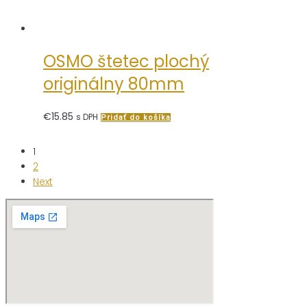
OSMO štetec plochý
originálny 80mm
€
15.85
s DPH
Pridať do košíka
1
2
Next