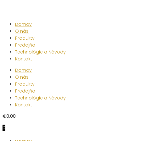
Skip
to
content
Domov
O nás
Produkty
Predajňa
Technológie a Návody
Kontakt
Domov
O nás
Produkty
Predajňa
Technológie a Návody
Kontakt
€
0.00
0