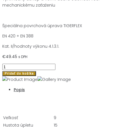
mechanickému zaťaženiu
Špeciálna povrchová úprava TIGERFLEX
EN 420 + EN 388
Kat. II/hodnoty výkonu 4.1.3.1.
€
49.45
s DPH
množstvo
12ks
Pridať do košíka
OCHRANNÉ
RUKAVICE
Popis
TIGERFLEX®
HI-
Popis
LITE
velkosť
9
Veľkosť
9
Hustota úpletu
15