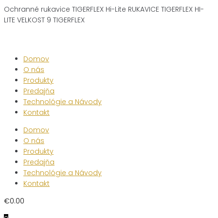
Ochranné rukavice TIGERFLEX Hi-Lite RUKAVICE TIGERFLEX HI-
LITE VELKOST 9 TIGERFLEX
Skip
to
content
Domov
O nás
Produkty
Predajňa
Technológie a Návody
Kontakt
Domov
O nás
Produkty
Predajňa
Technológie a Návody
Kontakt
€
0.00