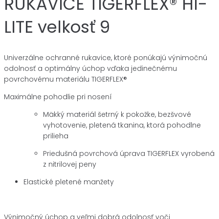
RUKAVICE TIGERFLEX® HI-
LITE velkosť 9
Univerzálne ochranné rukavice, ktoré ponúkajú výnimočnú
odolnosť a optimálny úchop vďaka jedinečnému
povrchovému materiálu TIGERFLEX®
Maximálne pohodlie pri nosení
Mäkký materiál šetrný k pokožke, bezšvové
vyhotovenie, pletená tkanina, ktorá pohodlne
prilieha
Priedušná povrchová úprava TIGERFLEX vyrobená
z nitrilovej peny
Elastické pletené manžety
Výnimočný úchop a veľmi dobrá odolnosť voči