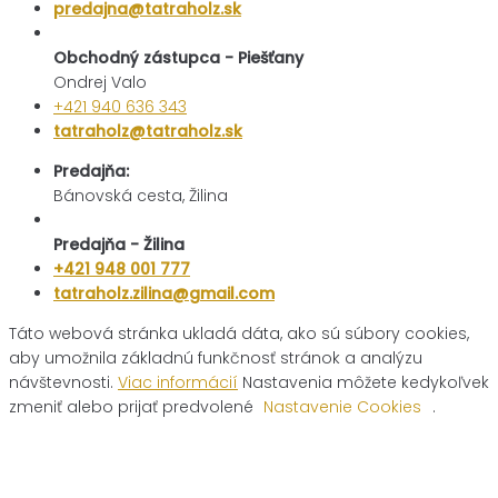
predajna@tatraholz.sk
Obchodný zástupca - Piešťany
Ondrej Valo
+421 940 636 343
tatraholz@tatraholz.sk
Predajňa:
Bánovská cesta, Žilina
Predajňa - Žilina
+421 948 001 777
tatraholz.zilina@gmail.com
Táto webová stránka ukladá dáta, ako sú súbory cookies,
aby umožnila základnú funkčnosť stránok a analýzu
návštevnosti.
Viac informácií
Nastavenia môžete kedykoľvek
zmeniť alebo prijať predvolené
Nastavenie Cookies
.