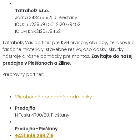
Tatraholz s.r.o.
Jarná 3434/5 921 01 Piešťany
IČO: 51723859 DIČ: 2120779452
IČ DPH: SK2120779452
Tatraholz, Váš partner pre
KVH hranoly, obklady, terasové a
fasádne materiály,
stavebné rezivo, osb dosky, skrutky,
nástroje a rôzne pomôcky pre montáž.
Zavítajte do našej
predajne v Piešťanoch a Žiline.
Prepravný partner:
Všeobecné obchodné podmienky
Predajňa:
N.Teslu 4790/28, Piešťany
Predajňa- Piešťany
+421 948 269 719