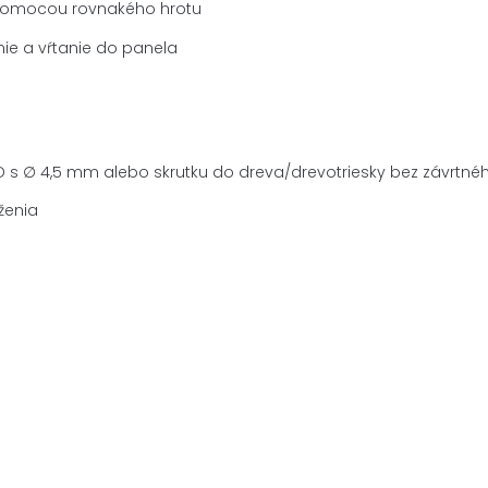
 pomocou rovnakého hrotu
ie a vŕtanie do panela
D s ∅ 4,5 mm alebo skrutku do dreva/drevotriesky bez závrtnéh
ženia