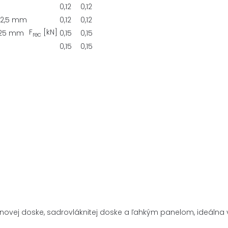
0,12
0,12
12,5 mm
0,12
0,12
F
[kN]
 25 mm
0,15
0,15
rec
0,15
0,15
vej doske, sadrovláknitej doske a ľahkým panelom, ideálna v