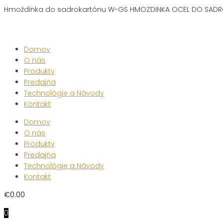
Hmoždinka do sadrokartónu W-GS HMOZDINKA OCEL DO SADR
Skip
to
content
Domov
O nás
Produkty
Predajňa
Technológie a Návody
Kontakt
Domov
O nás
Produkty
Predajňa
Technológie a Návody
Kontakt
€
0.00
0