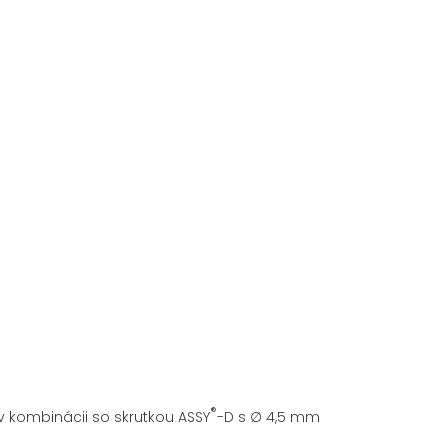
®
 kombinácii so skrutkou ASSY
-D s ∅ 4,5 mm