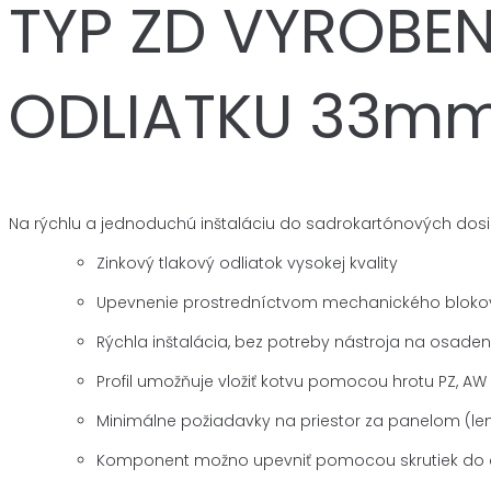
TYP ZD VYROBE
ODLIATKU 33m
Na rýchlu a jednoduchú inštaláciu do sadrokartónových dosi
Zinkový tlakový odliatok vysokej kvality
Upevnenie prostredníctvom mechanického bloko
Rýchla inštalácia, bez potreby nástroja na osad
Profil umožňuje vložiť kotvu pomocou hrotu PZ, AW
Minimálne požiadavky na priestor za panelom (le
Komponent možno upevniť pomocou skrutiek do dr