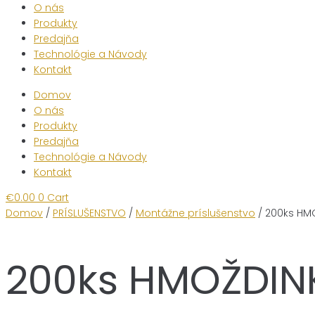
O nás
Produkty
Predajňa
Technológie a Návody
Kontakt
Domov
O nás
Produkty
Predajňa
Technológie a Návody
Kontakt
€
0.00
0
Cart
Domov
/
PRÍSLUŠENSTVO
/
Montážne príslušenstvo
/ 200ks HM
200ks HMOŽDIN