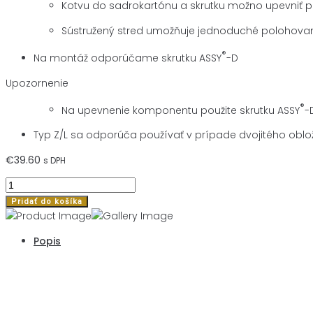
Kotvu do sadrokartónu a skrutku možno upevniť
Sústružený stred umožňuje jednoduché polohovan
®
Na montáž odporúčame skrutku ASSY
-D
Upozornenie
®
Na upevnenie komponentu použite skrutku ASSY
-
Typ Z/L sa odporúča používať v prípade dvojitého oblo
€
39.60
s DPH
množstvo
200ks
Pridať do košíka
HMOŽDINKA
DO
Popis
SADROKARTÓNU
W-
GS,
Popis
TYP
ZD