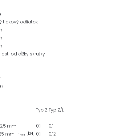
m
ý tlakový odliatok
m
m
m
losti od dĺžky skrutky
m
m
Typ Z
Typ Z/L
12,5 mm
0,1
0,1
F
[kN]
 25 mm
0,1
0,12
rec