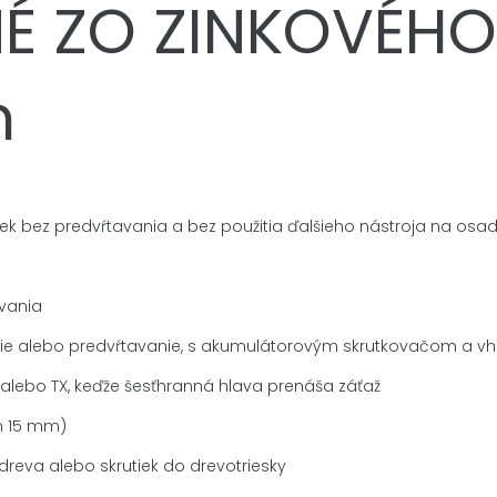
NÉ ZO ZINKOVÉH
m
ek bez predvŕtavania a bez použitia ďalšieho nástroja na osa
vania
enie alebo predvŕtavanie, s akumulátorovým skrutkovačom a v
 alebo TX, keďže šesťhranná hlava prenáša záťaž
n 15 mm)
eva alebo skrutiek do drevotriesky