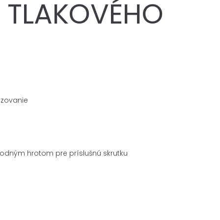
O TLAKOVÉHO
dzovanie
hodným hrotom pre príslušnú skrutku