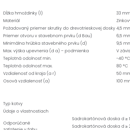
VYROBENÉ
ZO
Dĺžka hmoždinky (l)
33 m
ZINKOVÉHO
Materiál
Zinkov
TLAKOVÉHO
Požadovaný priemer skrutky do drevotrieskovej dosky
4,5 m
ODLIATKU
Priemer otvoru v stavebnom prvku (d Bau)
6,5 m
33mm
Minimálna hrúbka stavebného prvku (d)
9,5 m
Max. výška upevnenia (d a) – podmienka
V závis
Teplotná odolnosť min.
-40 °C
Teplotná odolnosť max.
80 °C
Vzdialenosť od kraja (a r)
50 m
Osová vzdialenosť (a)
100 m
Typ kotvy
Údaje o vlastnostiach
Sadrokartónová doska d ≥ 
Odporúčané
Sadrokartónová doska d ≥
zaťaženie v ťahu