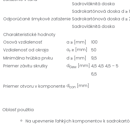
Sadrovláknitá doska
Sadrokartónová doska d ≥ 
Odporúčané šmykové zaťaženie
Sadrokartónová doska d ≥
Sadrovláknitá doska
Charakteristické hodnoty
Osová vzdialenosť
a ≥ [mm]
100
a
≥ [mm]
Vzdialenosť od okraja
50
r
Minimálna hrúbka prvku
d ≥ [mm]
9,5
d
[mm]
Priemer závitu skrutky
4,5
4,5
4,5 – 5
Gew
6,5
d
[mm]
Priemer otvoru v komponente
con
Oblasť použitia
Na upevnenie ľahkých komponentov k sadrokartóno