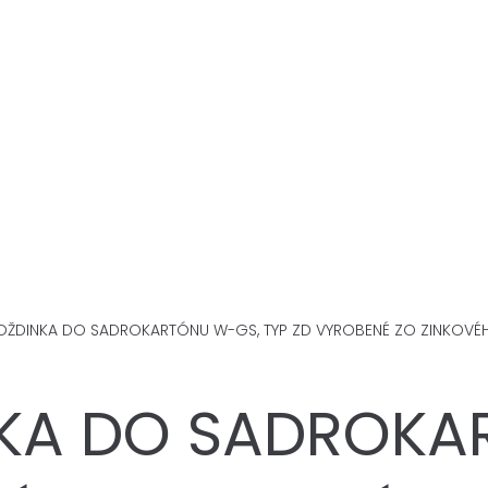
OŽDINKA DO SADROKARTÓNU W-GS, TYP ZD VYROBENÉ ZO ZINKOV
KA DO SADROKA