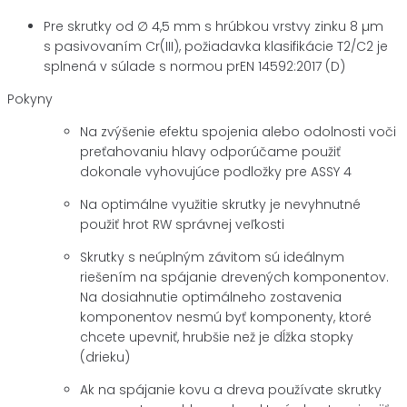
Pre skrutky od ∅ 4,5 mm s hrúbkou vrstvy zinku 8 µm
s pasivovaním Cr(III), požiadavka klasifikácie T2/C2 je
splnená v súlade s normou prEN 14592:2017 (D)
Pokyny
Na zvýšenie efektu spojenia alebo odolnosti voči
preťahovaniu hlavy odporúčame použiť
dokonale vyhovujúce podložky pre ASSY 4
Na optimálne využitie skrutky je nevyhnutné
použiť hrot RW správnej veľkosti
Skrutky s neúplným závitom sú ideálnym
riešením na spájanie drevených komponentov.
Na dosiahnutie optimálneho zostavenia
komponentov nesmú byť komponenty, ktoré
chcete upevniť, hrubšie než je dĺžka stopky
(drieku)
Ak na spájanie kovu a dreva používate skrutky