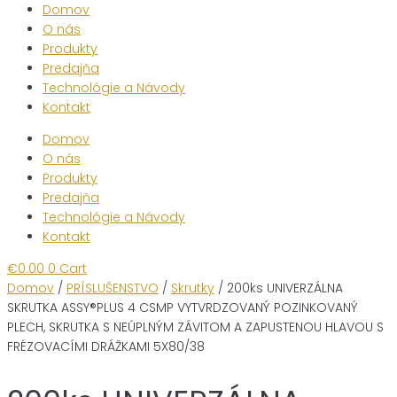
Domov
O nás
Produkty
Predajňa
Technológie a Návody
Kontakt
Domov
O nás
Produkty
Predajňa
Technológie a Návody
Kontakt
€
0.00
0
Cart
Domov
/
PRÍSLUŠENSTVO
/
Skrutky
/ 200ks UNIVERZÁLNA
SKRUTKA ASSY®PLUS 4 CSMP VYTVRDZOVANÝ POZINKOVANÝ
PLECH, SKRUTKA S NEÚPLNÝM ZÁVITOM A ZAPUSTENOU HLAVOU S
FRÉZOVACÍMI DRÁŽKAMI 5X80/38