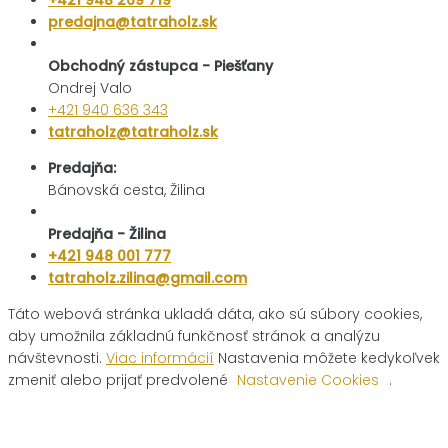
+421 948 269 719
predajna@tatraholz.sk
Obchodný zástupca - Piešťany
Ondrej Valo
+421 940 636 343
tatraholz@tatraholz.sk
Predajňa:
Bánovská cesta, Žilina
Predajňa - Žilina
+421 948 001 777
tatraholz.zilina@gmail.com
Táto webová stránka ukladá dáta, ako sú súbory cookies,
aby umožnila základnú funkčnosť stránok a analýzu
návštevnosti.
Viac informácií
Nastavenia môžete kedykoľvek
zmeniť alebo prijať predvolené
Nastavenie Cookies
.