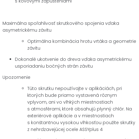
s kovovými zapusteniami
Maximálna spoľahlivosť skrutkového spojenia vďaka
asymetrickému závitu
Optimálna kombinácia hrotu vrtáka a geometrie
závitu
Dokonalé ukotvenie do dreva vďaka asymetrickému
usporiadaniu bočných strán závitu
Upozornenie
Túto skrutku nepoužívajte v aplikáciách, pri
ktorých bude priamo vystavená rôznym
vplyvom, ani vo vlhkých miestnostiach
s atmosférami, ktoré obsahujú plynný chlór. Na
exteriérové aplikácie a v miestnostiach
s konštantnou vysokou vlhkosťou použite skrutky
z nehrdzavejúcej ocele ASSYplus 4