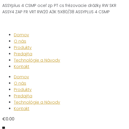
ASSYplus 4 CSMP oceľ zp PT cs frézovacie drážky RW SKR
ASSY4 ZAP FR VRT RW20 A3K 5X80/38 ASSYPLUS 4 CSMP
Skip
to
content
Domov
O nás
Produkty
Predajňa
Technológie a Návody
Kontakt
Domov
O nás
Produkty
Predajňa
Technológie a Návody
Kontakt
€
0.00