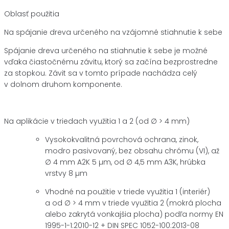
Oblasť použitia
Na spájanie dreva určeného na vzájomné stiahnutie k sebe
Spájanie dreva určeného na stiahnutie k sebe je možné
vďaka čiastočnému závitu, ktorý sa začína bezprostredne
za stopkou. Závit sa v tomto prípade nachádza celý
v dolnom druhom komponente.
Na aplikácie v triedach využitia 1 a 2 (od ∅ > 4 mm)
Vysokokvalitná povrchová ochrana, zinok,
modro pasivovaný, bez obsahu chrómu (VI), až
∅ 4 mm A2K 5 µm, od ∅ 4,5 mm A3K, hrúbka
vrstvy 8 µm
Vhodné na použitie v triede využitia 1 (interiér)
a od ∅ > 4 mm v triede využitia 2 (mokrá plocha
alebo zakrytá vonkajšia plocha) podľa normy EN
1995-1-1:2010-12 + DIN SPEC 1052-100:2013-08