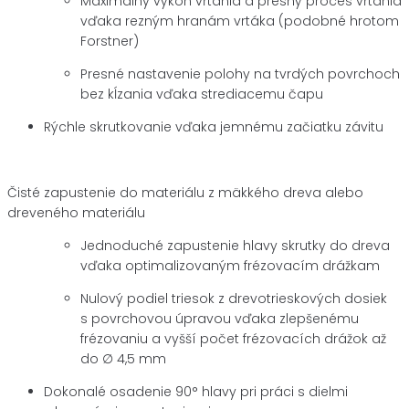
Maximálny výkon vŕtania a presný proces vŕtania
vďaka rezným hranám vrtáka (podobné hrotom
Forstner)
Presné nastavenie polohy na tvrdých povrchoch
bez kĺzania vďaka strediacemu čapu
Rýchle skrutkovanie vďaka jemnému začiatku závitu
Čisté zapustenie do materiálu z mäkkého dreva alebo
dreveného materiálu
Jednoduché zapustenie hlavy skrutky do dreva
vďaka optimalizovaným frézovacím drážkam
Nulový podiel triesok z drevotrieskových dosiek
s povrchovou úpravou vďaka zlepšenému
frézovaniu a vyšší počet frézovacích drážok až
do ∅ 4,5 mm
Dokonalé osadenie 90° hlavy pri práci s dielmi