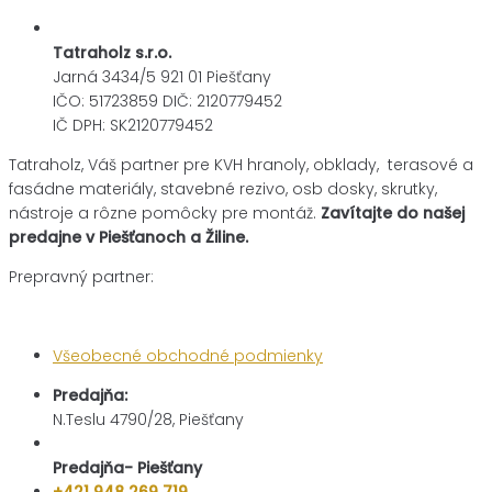
Tatraholz s.r.o.
Jarná 3434/5 921 01 Piešťany
IČO: 51723859 DIČ: 2120779452
IČ DPH: SK2120779452
Tatraholz, Váš partner pre
KVH hranoly, obklady, terasové a
fasádne materiály,
stavebné rezivo, osb dosky, skrutky,
nástroje a rôzne pomôcky pre montáž.
Zavítajte do našej
predajne v Piešťanoch a Žiline.
Prepravný partner:
Všeobecné obchodné podmienky
Predajňa:
N.Teslu 4790/28, Piešťany
Predajňa- Piešťany