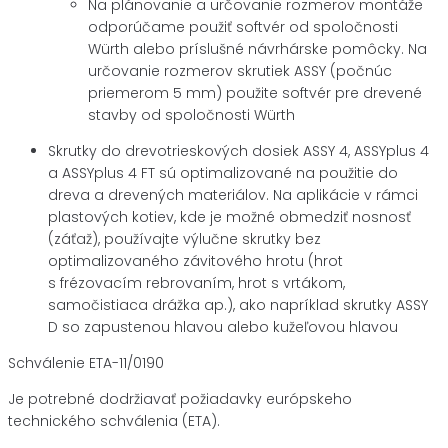
Na plánovanie a určovanie rozmerov montáže
odporúčame použiť softvér od spoločnosti
Würth alebo príslušné návrhárske pomôcky. Na
určovanie rozmerov skrutiek ASSY (počnúc
priemerom 5 mm) použite softvér pre drevené
stavby od spoločnosti Würth
Skrutky do drevotrieskových dosiek ASSY 4, ASSYplus 4
a ASSYplus 4 FT sú optimalizované na použitie do
dreva a drevených materiálov. Na aplikácie v rámci
plastových kotiev, kde je možné obmedziť nosnosť
(záťaž), používajte výlučne skrutky bez
optimalizovaného závitového hrotu (hrot
s frézovacím rebrovaním, hrot s vrtákom,
samočistiaca drážka ap.), ako napríklad skrutky ASSY
D so zapustenou hlavou alebo kužeľovou hlavou
Schválenie ETA-11/0190
Je potrebné dodržiavať požiadavky európskeho
technického schválenia (ETA).