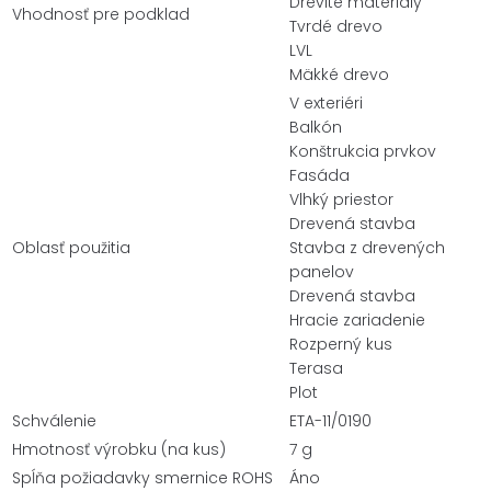
Drevité materiály
Vhodnosť pre podklad
Tvrdé drevo
LVL
Mäkké drevo
V exteriéri
Balkón
Konštrukcia prvkov
Fasáda
Vlhký priestor
Drevená stavba
Oblasť použitia
Stavba z drevených
panelov
Drevená stavba
Hracie zariadenie
Rozperný kus
Terasa
Plot
Schválenie
ETA-11/0190
Hmotnosť výrobku (na kus)
7 g
Spĺňa požiadavky smernice ROHS
Áno