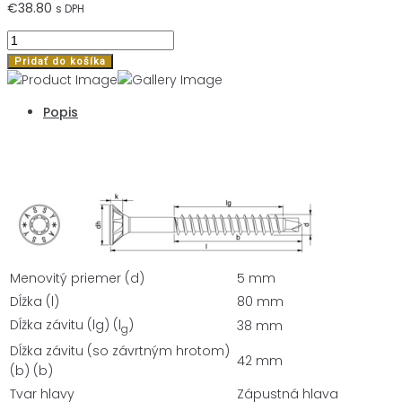
€
38.80
s DPH
množstvo
200ks
Pridať do košíka
UNIVERZÁLNA
SKRUTKA
Popis
ASSY®PLUS
4
Popis
CSMP
VYTVRDZOVANÝ
POZINKOVANÝ
PLECH,
SKRUTKA
S
NEÚPLNÝM
Menovitý priemer (d)
5 mm
ZÁVITOM
Dĺžka (l)
80 mm
A
Dĺžka závitu (lg) (l
)
38 mm
g
ZAPUSTENOU
Dĺžka závitu (so závrtným hrotom)
HLAVOU
42 mm
(b) (b)
S
Tvar hlavy
Zápustná hlava
FRÉZOVACÍMI