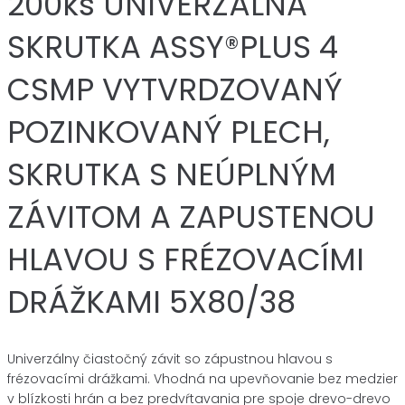
200ks UNIVERZÁLNA
SKRUTKA ASSY®PLUS 4
CSMP VYTVRDZOVANÝ
POZINKOVANÝ PLECH,
SKRUTKA S NEÚPLNÝM
ZÁVITOM A ZAPUSTENOU
HLAVOU S FRÉZOVACÍMI
DRÁŽKAMI 5X80/38
Univerzálny čiastočný závit so zápustnou hlavou s
frézovacími drážkami. Vhodná na upevňovanie bez medzier
v blízkosti hrán a bez predvŕtavania pre spoje drevo-drevo