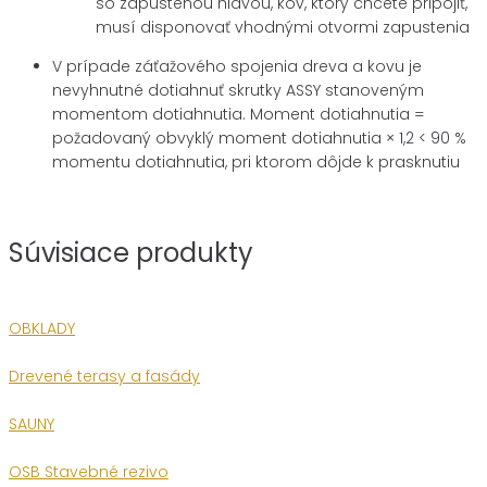
so zapustenou hlavou, kov, ktorý chcete pripojiť,
musí disponovať vhodnými otvormi zapustenia
V prípade záťažového spojenia dreva a kovu je
nevyhnutné dotiahnuť skrutky ASSY stanoveným
momentom dotiahnutia. Moment dotiahnutia =
požadovaný obvyklý moment dotiahnutia × 1,2 < 90 %
momentu dotiahnutia, pri ktorom dôjde k prasknutiu
Súvisiace produkty
OBKLADY
Drevené terasy a fasády
SAUNY
OSB Stavebné rezivo