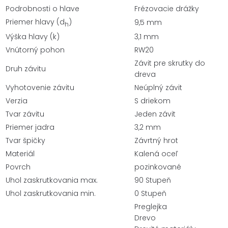
DRÁŽKAMI
Podrobnosti o hlave
Frézovacie drážky
5X80/38
Priemer hlavy (d
)
9,5 mm
h
Výška hlavy (k)
3,1 mm
Vnútorný pohon
RW20
Závit pre skrutky do
Druh závitu
dreva
Vyhotovenie závitu
Neúplný závit
Verzia
S driekom
Tvar závitu
Jeden závit
Priemer jadra
3,2 mm
Tvar špičky
Závrtný hrot
Materiál
Kalená oceľ
Povrch
pozinkované
Uhol zaskrutkovania max.
90 Stupeň
Uhol zaskrutkovania min.
0 Stupeň
Preglejka
Drevo