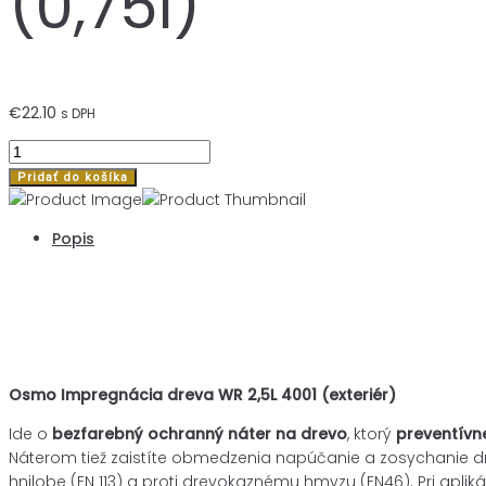
(0,75l)
€
22.10
s DPH
množstvo
OSMO
Pridať do košíka
Impregnácia
dreva
Popis
WR
4001
bezfarebná
Popis
(0,75l)
Osmo Impregnácia dreva WR 2,5L 4001 (exteriér)
Ide o
bezfarebný ochranný náter na drevo
, ktorý
preventívn
Náterom tiež zaistíte obmedzenia napúčanie a zosychanie dre
hnilobe (EN 113) a proti drevokaznému hmyzu (EN46). Pri aplik