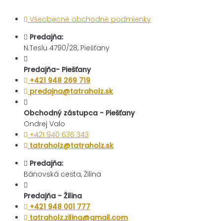
Všeobecné obchodné podmienky
Predajňa:
N.Teslu 4790/28, Piešťany
Predajňa- Piešťany
+421 948 269 719
predajna@tatraholz.sk
Obchodný zástupca - Piešťany
Ondrej Valo
+421 940 636 343
tatraholz@tatraholz.sk
Predajňa:
Bánovská cesta, Žilina
Predajňa - Žilina
+421 948 001 777
tatraholz.zilina@gmail.com