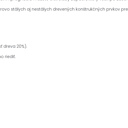
o stálych aj nestálych drevených konštrukčných prvkov predovš
ť dreva 20%).
 riediť.