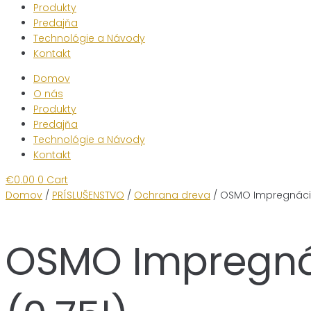
Produkty
Predajňa
Technológie a Návody
Kontakt
Domov
O nás
Produkty
Predajňa
Technológie a Návody
Kontakt
€
0.00
0
Cart
Domov
/
PRÍSLUŠENSTVO
/
Ochrana dreva
/ OSMO Impregnácia
OSMO Impregná