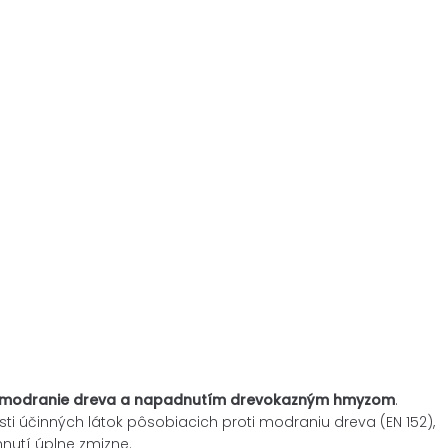
, modranie dreva a napadnutím drevokazným hmyzom
.
i účinných látok pôsobiacich proti modraniu dreva (EN 152),
hnutí úplne zmizne.