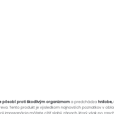
e pôsobí proti škodlivým organizmom
a predchádza
hnilobe
va. Tento produkt je výsledkom najnovších poznatkov v oblast
ácii impregnácia môžete cítiť slabý zápach, ktorý však po zasc