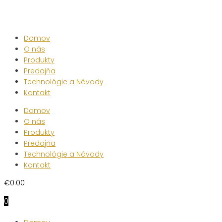
Skip
to
content
Domov
O nás
Produkty
Predajňa
Technológie a Návody
Kontakt
Domov
O nás
Produkty
Predajňa
Technológie a Návody
Kontakt
€
0.00
0