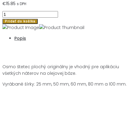
€
15.85
s DPH
množstvo
OSMO
Pridať do košíka
štetec
plochý
Popis
originálny
80mm
Popis
Osmo štetec plochý originálny je vhodný pre aplikáciu
všetkých náterov na olejovej báze.
Vyrábané šírky: 25 mm, 50 mm, 60 mm, 80 mm a 100 mm.