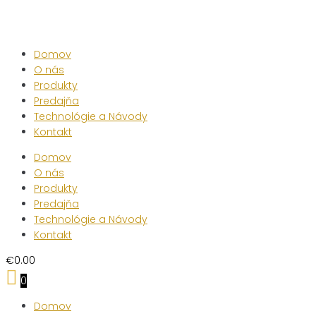
Skip
to
content
Domov
O nás
Produkty
Predajňa
Technológie a Návody
Kontakt
Domov
O nás
Produkty
Predajňa
Technológie a Návody
Kontakt
€
0.00
0
Domov