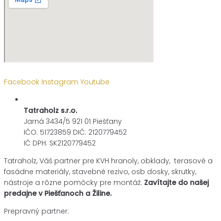
Facebook
Instagram
Youtube
Tatraholz s.r.o.
Jarná 3434/5 921 01 Piešťany
IČO: 51723859 DIČ: 2120779452
IČ DPH: SK2120779452
Tatraholz, Váš partner pre
KVH hranoly, obklady, terasové a
fasádne materiály,
stavebné rezivo, osb dosky, skrutky,
nástroje a rôzne pomôcky pre montáž.
Zavítajte do našej
predajne v Piešťanoch a Žiline.
Prepravný partner: