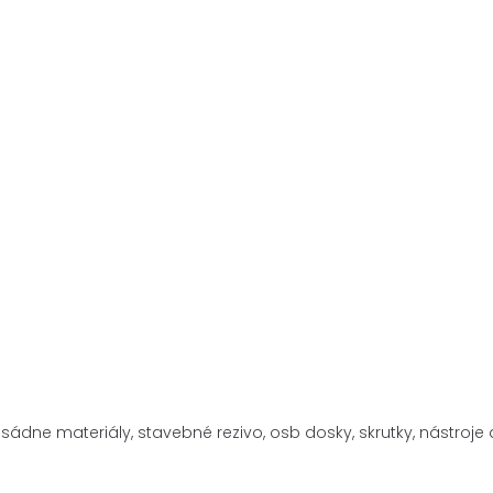
asádne materiály,
stavebné rezivo, osb dosky, skrutky, nástro