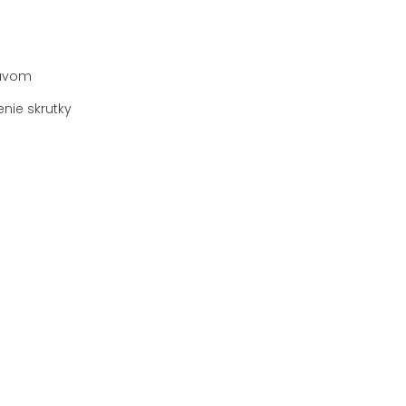
suvom
nie skrutky