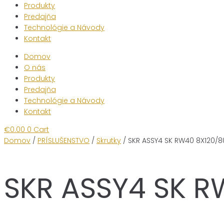
Produkty
Predajňa
Technológie a Návody
Kontakt
Domov
O nás
Produkty
Predajňa
Technológie a Návody
Kontakt
€
0.00
0
Cart
Domov
/
PRÍSLUŠENSTVO
/
Skrutky
/ SKR ASSY4 SK RW40 8X120/8
SKR ASSY4 SK R