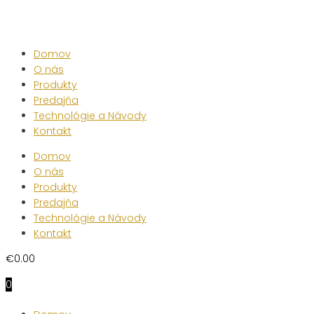
Skip
to
content
Domov
O nás
Produkty
Predajňa
Technológie a Návody
Kontakt
Domov
O nás
Produkty
Predajňa
Technológie a Návody
Kontakt
€
0.00
0