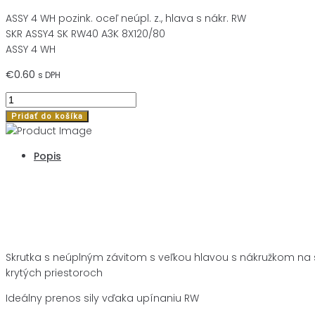
ASSY 4 WH pozink. oceľ neúpl. z., hlava s nákr. RW
SKR ASSY4 SK RW40 A3K 8X120/80
ASSY 4 WH
€
0.60
s DPH
množstvo
SKR
Pridať do košíka
ASSY4
SK
Popis
RW40
8X120/80
Popis
Skrutka s neúplným závitom s veľkou hlavou s nákružkom na s
krytých priestoroch
Ideálny prenos sily vďaka upínaniu RW