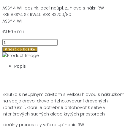
ASSY 4 WH pozink. oceľ neúpl. z., hlava s nákr. RW
SKR ASSY4 SK RW40 A3K 8X200/80
ASSY 4 WH
€
1.50
s DPH
množstvo
SKR
Pridať do košíka
ASSY4
SK
Popis
RW40
A3K
Popis
8X200/80
Skrutka s neúplným závitom s veľkou hlavou s nákružkom
na spoje drevo-drevo pri zhotovovaní drevených
konštrukcií, ktoré je potrebné priťahovať k sebe v
interiérových suchých alebo krytých priestoroch
Ideálny prenos sily vďaka upínaniu RW