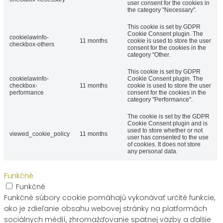
user consent for the cookies in
the category "Necessary".
This cookie is set by GDPR
Cookie Consent plugin. The
cookielawinfo-
11 months
cookie is used to store the user
checkbox-others
consent for the cookies in the
category "Other.
This cookie is set by GDPR
cookielawinfo-
Cookie Consent plugin. The
checkbox-
11 months
cookie is used to store the user
performance
consent for the cookies in the
category "Performance".
The cookie is set by the GDPR
Cookie Consent plugin and is
used to store whether or not
viewed_cookie_policy
11 months
user has consented to the use
of cookies. It does not store
any personal data.
Funkčné
Funkčné
Funkčné súbory cookie pomáhajú vykonávať určité funkcie,
ako je zdieľanie obsahu webovej stránky na platformách
sociálnych médií, zhromažďovanie spätnej väzby a ďalšie