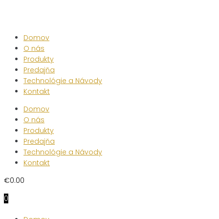
Skip
to
content
Domov
O nás
Produkty
Predajňa
Technológie a Návody
Kontakt
Domov
O nás
Produkty
Predajňa
Technológie a Návody
Kontakt
€
0.00
0