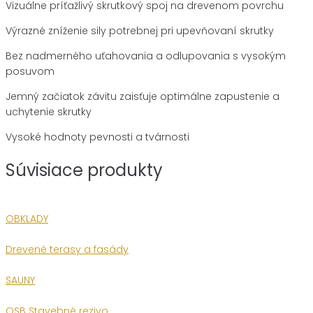
Vizuálne príťažlivý skrutkový spoj na drevenom povrchu
Výrazné zníženie sily potrebnej pri upevňovaní skrutky
Bez nadmerného uťahovania a odlupovania s vysokým
posuvom
Jemný začiatok závitu zaisťuje optimálne zapustenie a
uchytenie skrutky
Vysoké hodnoty pevnosti a tvárnosti
Súvisiace produkty
OBKLADY
Drevené terasy a fasády
SAUNY
OSB Stavebné rezivo