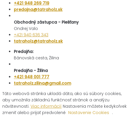
+421 948 269 719
predajna@tatraholz.sk
Obchodný zástupca - Piešťany
Ondrej Valo
+421 940 636 343
tatraholz@tatraholz.sk
Predajňa:
Bánovská cesta, Žilina
Predajňa - Žilina
+421 948 001 777
tatraholz.zilina@gmail.com
Táto webová stránka ukladá dáta, ako sú súbory cookies,
aby umožnila základnú funkčnosť stránok a analýzu
návštevnosti.
Viac informácií
Nastavenia môžete kedykoľvek
zmeniť alebo prijať predvolené
Nastavenie Cookies
.