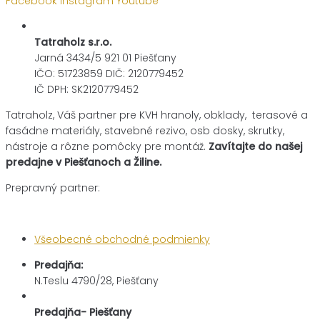
Facebook
Instagram
Youtube
Tatraholz s.r.o.
Jarná 3434/5 921 01 Piešťany
IČO: 51723859 DIČ: 2120779452
IČ DPH: SK2120779452
Tatraholz, Váš partner pre
KVH hranoly, obklady, terasové a
fasádne materiály,
stavebné rezivo, osb dosky, skrutky,
nástroje a rôzne pomôcky pre montáž.
Zavítajte do našej
predajne v Piešťanoch a Žiline.
Prepravný partner:
Všeobecné obchodné podmienky
Predajňa:
N.Teslu 4790/28, Piešťany
Predajňa- Piešťany