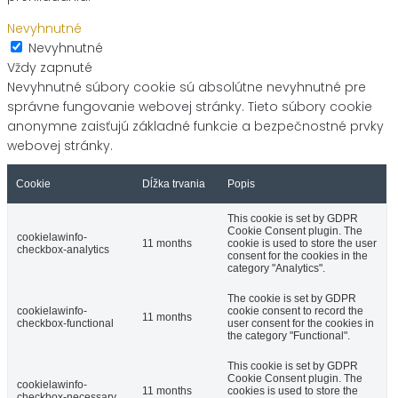
Nevyhnutné
Nevyhnutné
Vždy zapnuté
Nevyhnutné súbory cookie sú absolútne nevyhnutné pre
správne fungovanie webovej stránky. Tieto súbory cookie
anonymne zaisťujú základné funkcie a bezpečnostné prvky
webovej stránky.
Cookie
Dĺžka trvania
Popis
This cookie is set by GDPR
Cookie Consent plugin. The
cookielawinfo-
11 months
cookie is used to store the user
checkbox-analytics
consent for the cookies in the
category "Analytics".
The cookie is set by GDPR
cookielawinfo-
cookie consent to record the
11 months
checkbox-functional
user consent for the cookies in
the category "Functional".
This cookie is set by GDPR
Cookie Consent plugin. The
cookielawinfo-
11 months
cookies is used to store the
checkbox-necessary