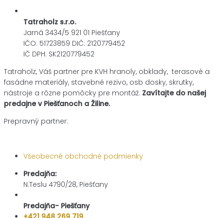
Tatraholz s.r.o.
Jarná 3434/5 921 01 Piešťany
IČO: 51723859 DIČ: 2120779452
IČ DPH: SK2120779452
Tatraholz, Váš partner pre
KVH hranoly, obklady, terasové a
fasádne materiály,
stavebné rezivo, osb dosky, skrutky,
nástroje a rôzne pomôcky pre montáž.
Zavítajte do našej
predajne v Piešťanoch a Žiline.
Prepravný partner:
Všeobecné obchodné podmienky
Predajňa:
N.Teslu 4790/28, Piešťany
Predajňa- Piešťany
+421 948 269 719