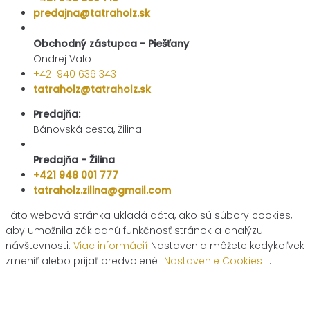
predajna@tatraholz.sk
Obchodný zástupca - Piešťany
Ondrej Valo
+421 940 636 343
tatraholz@tatraholz.sk
Predajňa:
Bánovská cesta, Žilina
Predajňa - Žilina
+421 948 001 777
tatraholz.zilina@gmail.com
Táto webová stránka ukladá dáta, ako sú súbory cookies,
aby umožnila základnú funkčnosť stránok a analýzu
návštevnosti.
Viac informácií
Nastavenia môžete kedykoľvek
zmeniť alebo prijať predvolené
Nastavenie Cookies
.