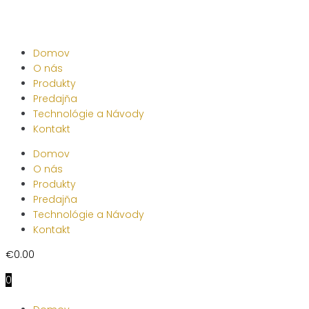
Skip
to
content
Domov
O nás
Produkty
Predajňa
Technológie a Návody
Kontakt
Domov
O nás
Produkty
Predajňa
Technológie a Návody
Kontakt
€
0.00
0