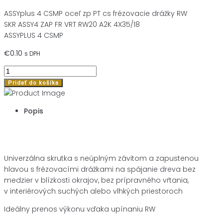
ASSYplus 4 CSMP oceľ zp PT cs frézovacie drážky RW
SKR ASSY4 ZAP FR VRT RW20 A2K 4X35/18
ASSYPLUS 4 CSMP
€
0.10
s DPH
množstvo
SKR
Pridať do košíka
ASSY4
ZAP
Popis
FR
VRT
Popis
RW20
A2K
Univerzálna skrutka s neúplným závitom a zapustenou
4X35/18
hlavou s frézovacími drážkami na spájanie dreva bez
medzier v blízkosti okrajov, bez prípravného vŕtania,
v interiérových suchých alebo vlhkých priestoroch
Ideálny prenos výkonu vďaka upínaniu RW