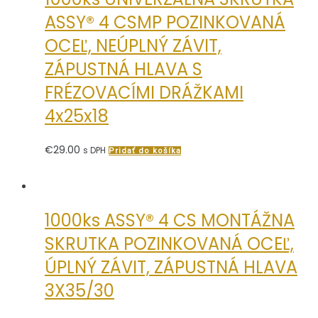
ASSY® 4 CSMP POZINKOVANÁ
OCEĽ, NEÚPLNÝ ZÁVIT,
ZÁPUSTNÁ HLAVA S
FRÉZOVACÍMI DRÁŽKAMI
4x25x18
€
29.00
s DPH
Pridať do košíka
1000ks ASSY® 4 CS MONTÁŽNA
SKRUTKA POZINKOVANÁ OCEĽ,
ÚPLNÝ ZÁVIT, ZÁPUSTNÁ HLAVA
3X35/30