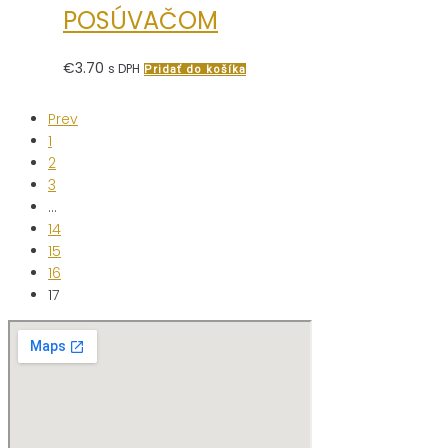
POSÚVAČOM
€
3.70
s DPH
Pridať do košíka
Prev
1
2
3
…
14
15
16
17