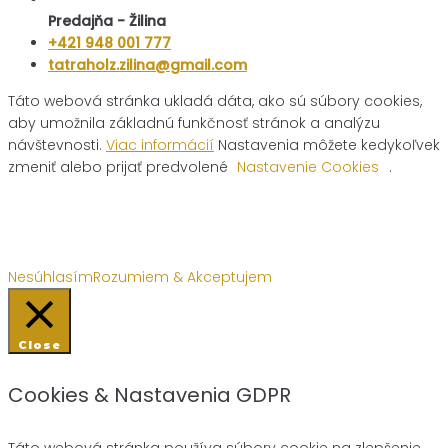
Predajňa - Žilina
+421 948 001 777
tatraholz.zilina@gmail.com
Táto webová stránka ukladá dáta, ako sú súbory cookies,
aby umožnila základnú funkčnosť stránok a analýzu
návštevnosti.
Viac informácií
Nastavenia môžete kedykoľvek
zmeniť alebo prijať predvolené
Nastavenie Cookies
.
Nesúhlasím
Rozumiem & Akceptujem
Close
Cookies & Nastavenia GDPR
Táto webová stránka používa súbory cookie na zlepšenie