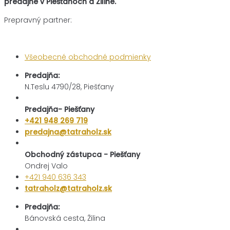
predajne v Piešťanoch a Žiline.
Prepravný partner:
Všeobecné obchodné podmienky
Predajňa:
N.Teslu 4790/28, Piešťany
Predajňa- Piešťany
+421 948 269 719
predajna@tatraholz.sk
Obchodný zástupca - Piešťany
Ondrej Valo
+421 940 636 343
tatraholz@tatraholz.sk
Predajňa:
Bánovská cesta, Žilina