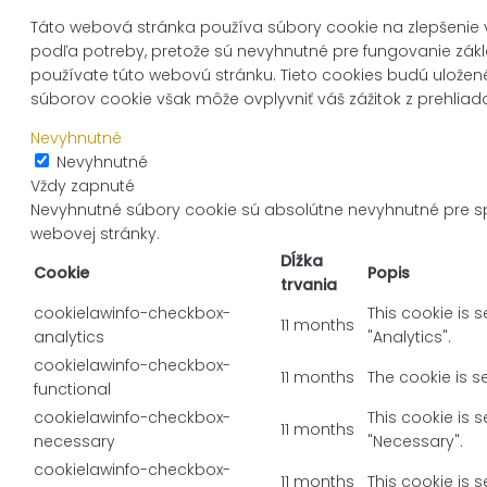
Táto webová stránka používa súbory cookie na zlepšenie v
podľa potreby, pretože sú nevyhnutné pre fungovanie zákl
používate túto webovú stránku. Tieto cookies budú uložené
súborov cookie však môže ovplyvniť váš zážitok z prehliad
Nevyhnutné
Nevyhnutné
Vždy zapnuté
Nevyhnutné súbory cookie sú absolútne nevyhnutné pre sp
webovej stránky.
Dĺžka
Cookie
Popis
trvania
cookielawinfo-checkbox-
This cookie is 
11 months
analytics
"Analytics".
cookielawinfo-checkbox-
11 months
The cookie is s
functional
cookielawinfo-checkbox-
This cookie is 
11 months
necessary
"Necessary".
cookielawinfo-checkbox-
11 months
This cookie is 