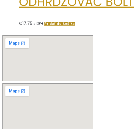
ODHRDZOVAČ BOLT
€
17.75
s DPH
Pridať do košíka