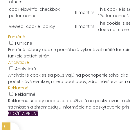
others
cookielawinfo-checkbox-
This cookie is 
11 months
performance
"Performance".
The cookie is s
viewed_cookie_policy
11 months
does not store
Funkčné
Funkčné
Funkčné súbory cookie pomáhajú vykonávať určité funkcie
funkcie tretích strán.
Analytické
Analytické
Analytické cookies sa používajú na pochopenie toho, ako 
počet návštevníkov, miera odchodov, zdroj návštevnosti a
Reklamné
Reklamné
Reklamné súbory cookie sa používajú na poskytovanie re
stránkach a zhromažďujú informácie na poskytovanie pri
ULOŽIŤ A PRIJAŤ
0