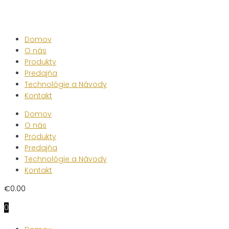
Skip
to
content
Domov
O nás
Produkty
Predajňa
Technológie a Návody
Kontakt
Domov
O nás
Produkty
Predajňa
Technológie a Návody
Kontakt
€
0.00
0