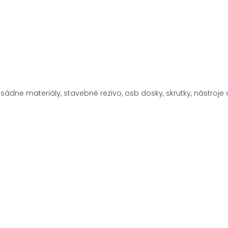
asádne materiály,
stavebné rezivo, osb dosky, skrutky, nástro