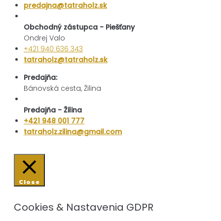
predajna@tatraholz.sk
Obchodný zástupca - Piešťany
Ondrej Valo
+421 940 636 343
tatraholz@tatraholz.sk
Predajňa:
Bánovská cesta, Žilina
Predajňa - Žilina
+421 948 001 777
tatraholz.zilina@gmail.com
Close
Cookies & Nastavenia GDPR