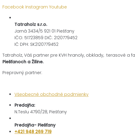
Facebook
Instagram
Youtube
Tatraholz s.r.o.
Jarná 3434/5 921 01 Piešťany
IČO: 51723859 DIČ: 2120779452
IČ DPH: SK2120779452
Tatraholz, Váš partner pre
KVH hranoly, obklady, terasové a f
Piešťanoch a Žiline.
Prepravný partner:
Všeobecné obchodné podmienky
Predajňa:
N.Teslu 4790/28, Piešťany
Predajňa- Piešťany
+421 948 269 719