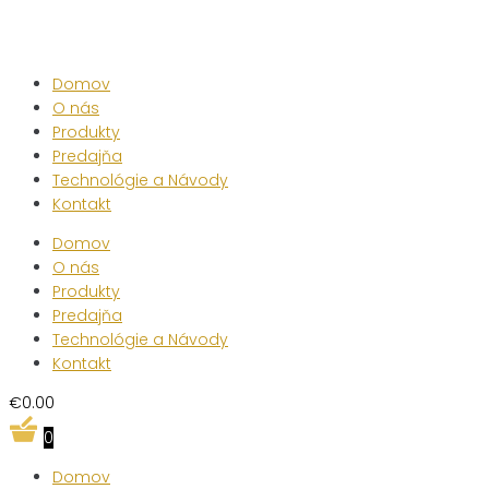
Skip
to
content
Domov
O nás
Produkty
Predajňa
Technológie a Návody
Kontakt
Domov
O nás
Produkty
Predajňa
Technológie a Návody
Kontakt
€
0.00
0
Domov