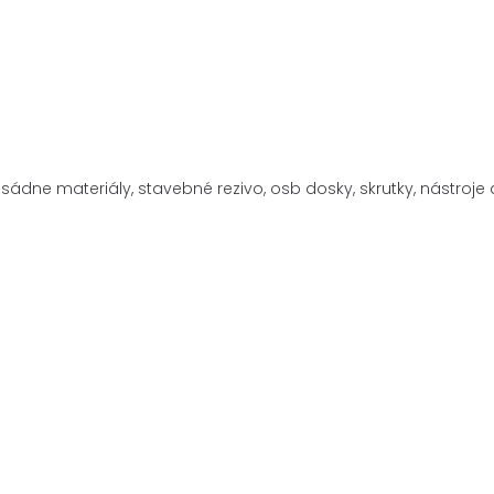
asádne materiály,
stavebné rezivo, osb dosky, skrutky, nástro