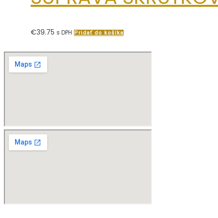
€
39.75
s DPH
Pridať do košíka