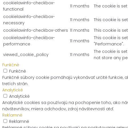
cookielawinfo-checkbox-
11 months
The cookie is se
functional
cookielawinfo-checkbox-
11 months
This cookie is s
necessary
cookielawinfo-checkbox-others
11 months
This cookie is s
cookielawinfo-checkbox-
This cookie is s
11 months
performance
"Performance".
The cookie is se
viewed_cookie_policy
11 months
not store any pe
Funkčné
Funkčné
Funkčné súbory cookie pomáhajú vykonávať určité funkcie, a
tretích strán.
Analytické
Analytické
Analytické cookies sa používajú na pochopenie toho, ako náv
návštevníkov, miera odchodov, zdroj návštevnosti atď.
Reklamné
Reklamné
Reklamné súbory cookie sa používajú na poskytovanie rele