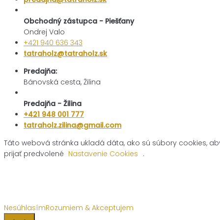
Obchodný zástupca - Piešťany
Ondrej Valo
+421 940 636 343
tatraholz@tatraholz.sk
Predajňa:
Bánovská cesta, Žilina
Predajňa - Žilina
+421 948 001 777
tatraholz.zilina@gmail.com
Táto webová stránka ukladá dáta, ako sú súbory cookies, ab
prijať predvolené
Nastavenie Cookies
.
Nesúhlasím
Rozumiem & Akceptujem