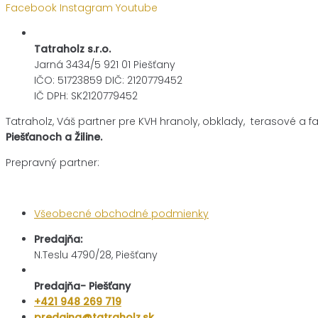
Facebook
Instagram
Youtube
Tatraholz s.r.o.
Jarná 3434/5 921 01 Piešťany
IČO: 51723859 DIČ: 2120779452
IČ DPH: SK2120779452
Tatraholz, Váš partner pre
KVH hranoly, obklady, terasové a f
Piešťanoch a Žiline.
Prepravný partner:
Všeobecné obchodné podmienky
Predajňa:
N.Teslu 4790/28, Piešťany
Predajňa- Piešťany
+421 948 269 719
predajna@tatraholz.sk